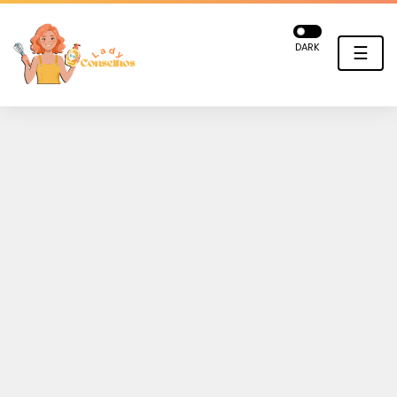
DARK
☰