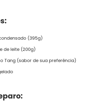
s:
e condensado (395g)
e de leite (200g)
co Tang (sabor de sua preferência)
gelado
eparo: