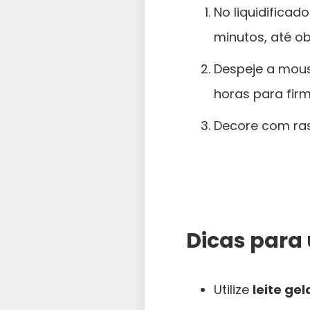
No liquidificad
minutos, até o
Despeje a mouss
horas para firm
Decore com rasp
Dicas para
Utilize
leite ge