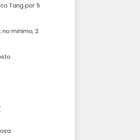
suco Tang por 5
, no mínimo, 2
sto.
:
osa.