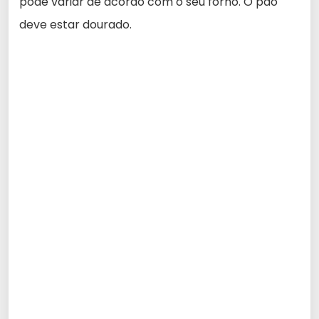
pode variar de acordo com o seu forno. O pão
deve estar dourado.