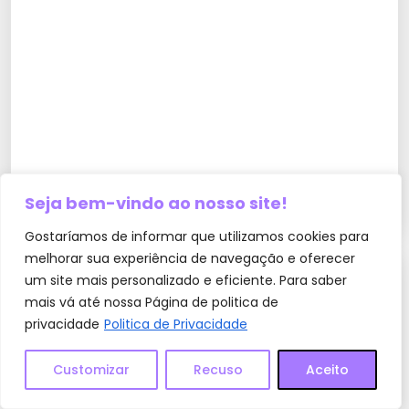
Seja bem-vindo ao nosso site!
Gostaríamos de informar que utilizamos cookies para
melhorar sua experiência de navegação e oferecer
um site mais personalizado e eficiente. Para saber
ANTERIOR
mais vá até nossa Página de politica de
privacidade
Politica de Privacidade
Adeus sujeira! Esta misturinha caseira vai deixar
seu piso impecável
Customizar
Recuso
Aceito
PRÓXIMO