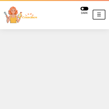
DARK
☰