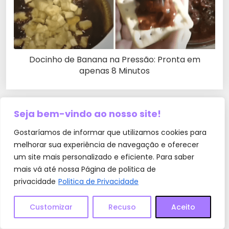
Docinho de Banana na Pressão: Pronta em
apenas 8 Minutos
Seja bem-vindo ao nosso site!
0 Comentários
Gostaríamos de informar que utilizamos cookies para
melhorar sua experiência de navegação e oferecer
Deixe um comentário
um site mais personalizado e eficiente. Para saber
O seu endereço de e-mail não será publicado.
mais vá até nossa Página de politica de
Campos obrigatórios são marcados com
*
privacidade
Politica de Privacidade
Comentário
*
Customizar
Recuso
Aceito