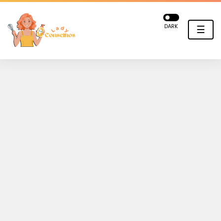
DARK
☰