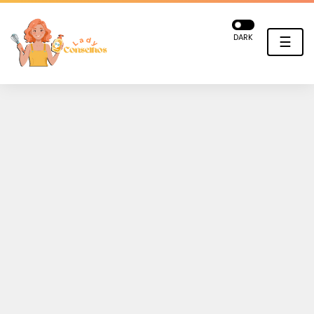
DARK
☰