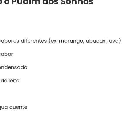
 o Pudim dos Sonhos
sabores diferentes (ex: morango, abacaxi, uva)
sabor
 condensado
de leite
água quente