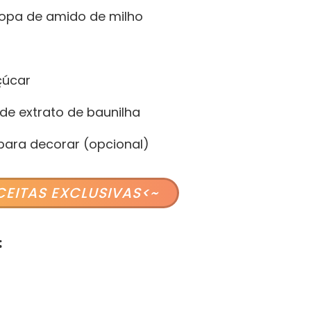
sopa de amido de milho
çúcar
 de extrato de baunilha
 para decorar (opcional)
CEITAS EXCLUSIVAS<~
: