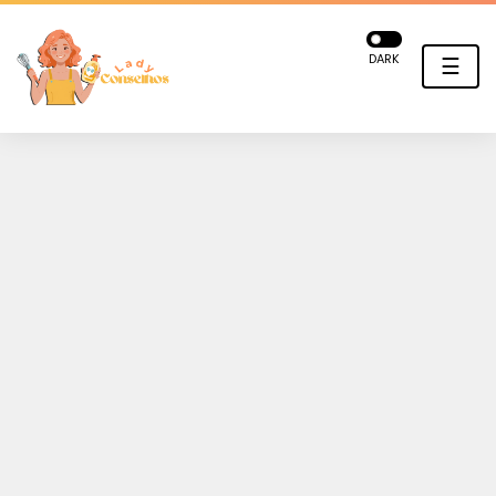
DARK
☰