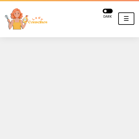
DARK
☰