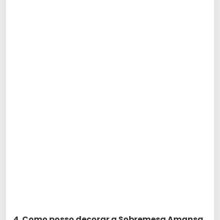
4. Como posso decorar a Sobremesa Amansa