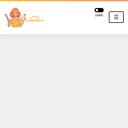
DARK
☰