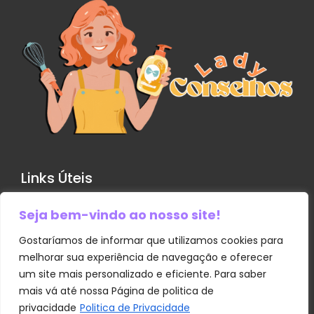
Links Úteis
Seja bem-vindo ao nosso site!
Contato
Política de Privacidade
Gostaríamos de informar que utilizamos cookies para
melhorar sua experiência de navegação e oferecer
Sobre Nós
um site mais personalizado e eficiente. Para saber
Termos e Condições
mais vá até nossa Página de politica de
privacidade
Politica de Privacidade
Transparência