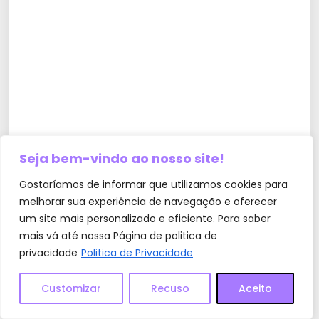
Seja bem-vindo ao nosso site!
Gostaríamos de informar que utilizamos cookies para
melhorar sua experiência de navegação e oferecer
um site mais personalizado e eficiente. Para saber
mais vá até nossa Página de politica de
privacidade
Politica de Privacidade
8. O shampoo caseiro de quiabo tem cheiro?
Customizar
Recuso
Aceito
Sim, o shampoo possui um leve odor natural de