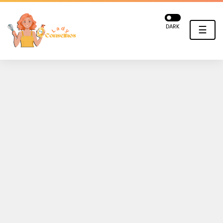
DARK
☰