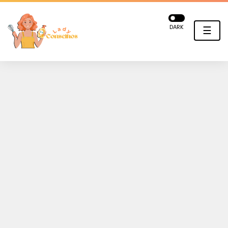
DARK
☰