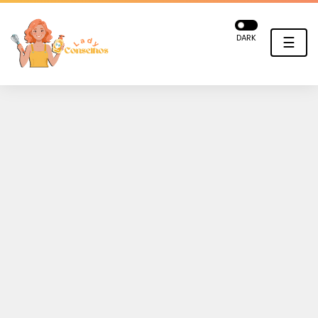
DARK
☰