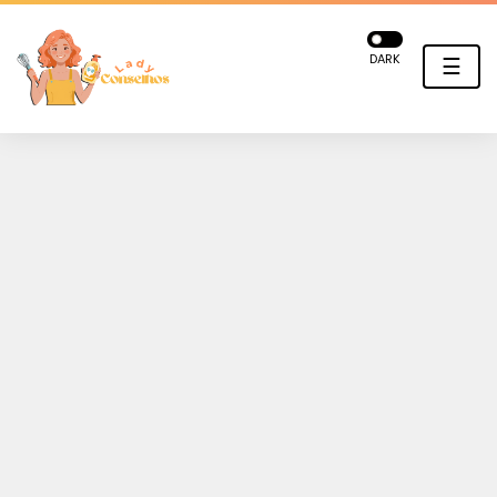
DARK
☰