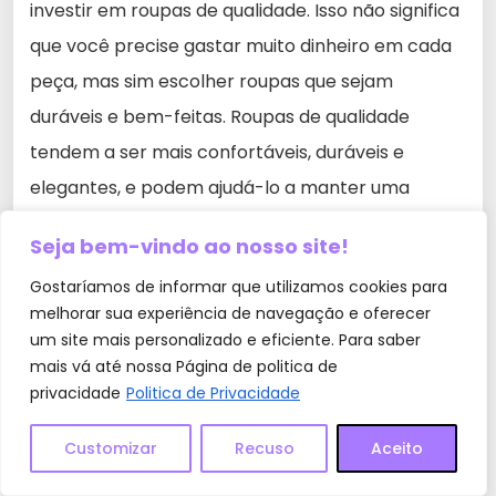
investir em roupas de qualidade. Isso não significa
que você precise gastar muito dinheiro em cada
peça, mas sim escolher roupas que sejam
duráveis e bem-feitas. Roupas de qualidade
tendem a ser mais confortáveis, duráveis e
elegantes, e podem ajudá-lo a manter uma
imagem profissional.
Seja bem-vindo ao nosso site!
Gostaríamos de informar que utilizamos cookies para
melhorar sua experiência de navegação e oferecer
um site mais personalizado e eficiente. Para saber
mais vá até nossa Página de politica de
5- Mantenha a discrição no seu look
privacidade
Politica de Privacidade
para trabalhar
Customizar
Recuso
Aceito
Ao se vestir para o trabalho, é importante