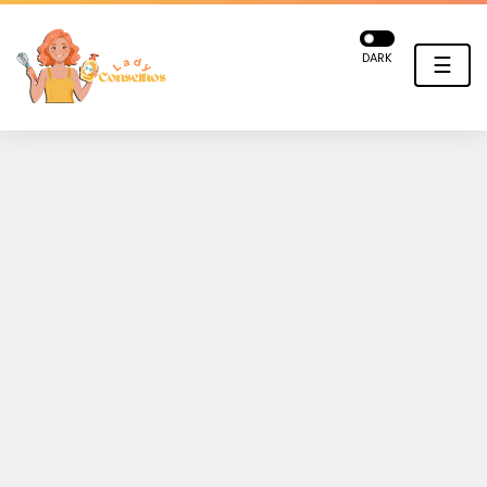
DARK
☰