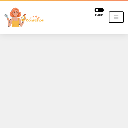
DARK
☰