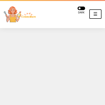
DARK
☰