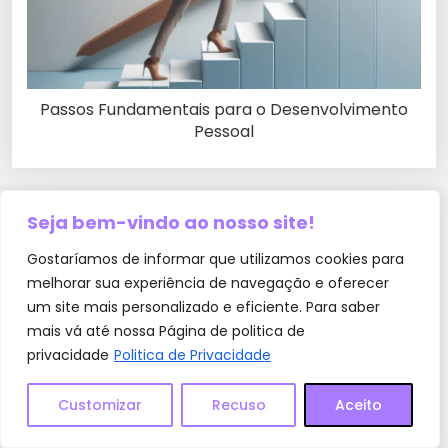
Passos Fundamentais para o Desenvolvimento
Pessoal
Seja bem-vindo ao nosso site!
0 Comentários
Gostaríamos de informar que utilizamos cookies para
Deixe um comentário
melhorar sua experiência de navegação e oferecer
um site mais personalizado e eficiente. Para saber
O seu endereço de e-mail não será publicado.
mais vá até nossa Página de politica de
Campos obrigatórios são marcados com
*
privacidade
Politica de Privacidade
Comentário
*
Customizar
Recuso
Aceito