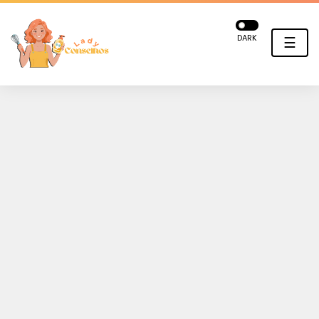
DARK
☰