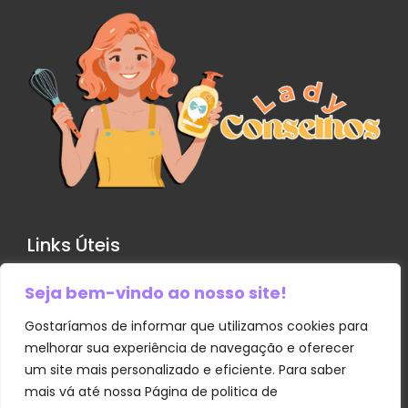
Links Úteis
Seja bem-vindo ao nosso site!
Contato
Política de Privacidade
Gostaríamos de informar que utilizamos cookies para
melhorar sua experiência de navegação e oferecer
Sobre Nós
um site mais personalizado e eficiente. Para saber
Termos e Condições
mais vá até nossa Página de politica de