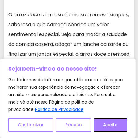
O arroz doce cremoso é uma sobremesa simples,
saborosa e que carrega consigo um valor
sentimental especial. Seja para matar a saudade
da comida caseira, adoçar um lanche da tarde ou
finalizar um jantar especial, o arroz doce cremoso
é sempre uma opção certeira.
Seja bem-vindo ao nosso site!
Gostaríamos de informar que utilizamos cookies para
Experimente a receita ensinada neste artigo e
melhorar sua experiência de navegação e oferecer
descubra porque essa sobremesa clássica se
um site mais personalizado e eficiente. Para saber
mais vá até nossa Página de politica de
tornou um queridinho entre tantas pessoas.
privacidade
Politica de Privacidade
Deixe seu comentário abaixo contando o que
achou da receita e compartilhando suas dicas
Customizar
Recuso
Aceito
para deixa-lo ainda mais gostoso.