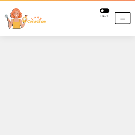
DARK
☰