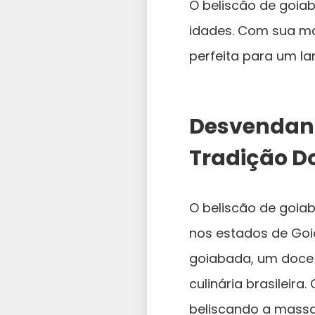
O beliscão de goia
idades. Com sua ma
perfeita para um la
Desvendand
Tradição D
O beliscão de goiab
nos estados de Goi
goiabada, um doce 
culinária brasileira
beliscando a massa