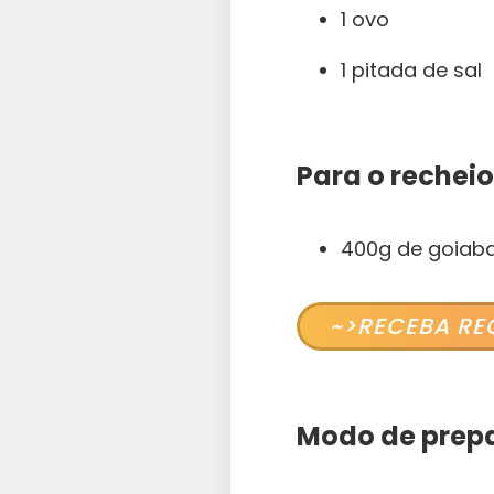
1 ovo
1 pitada de sal
Para o recheio
400g de goiab
~>RECEBA RE
Modo de prepa