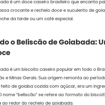
bada é um doce caseiro brasileiro que encanta pa
ssa crocante e recheio doce e suculento de goia
nche da tarde ou um café especial.
o o Beliscão de Goiabada: 
oce
ada é um biscoito caseiro popular em todo o Bras
ás e Minas Gerais. Sua origem remonta ao período
feito de goiaba cozida com açúcar, era um ingr
. O nome “beliscão” se refere ao formato do biscoit
 ao redor do recheio de goiabada.