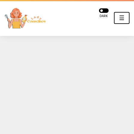
DARK
☰