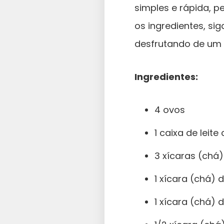
simples e rápida, 
os ingredientes, s
desfrutando de um b
Ingredientes:
4 ovos
1 caixa de leit
3 xícaras (chá)
1 xícara (chá) d
1 xícara (chá)