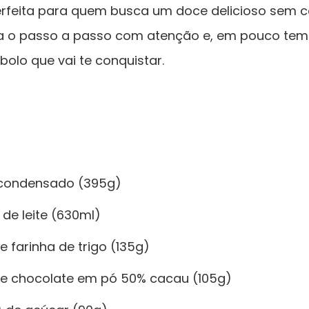
perfeita para quem busca um doce delicioso sem 
iga o passo a passo com atenção e, em pouco tem
olo que vai te conquistar.
e condensado (395g)
 de leite (630ml)
e farinha de trigo (135g)
 de chocolate em pó 50% cacau (105g)