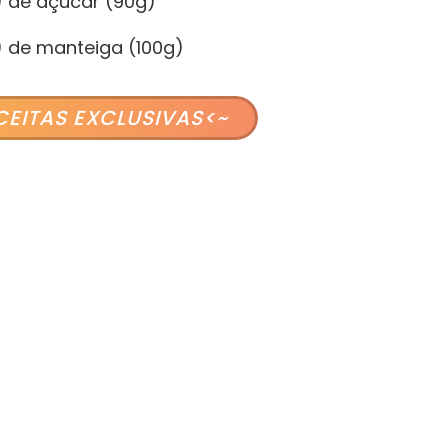
) de açúcar (90g)
) de manteiga (100g)
CEITAS EXCLUSIVAS<~