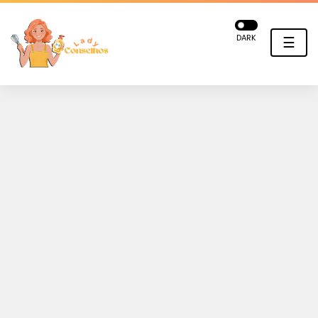
DARK
☰