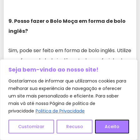
9. Posso fazer o Bolo Moça em forma de bolo
inglês?
Sim, pode ser feito em forma de bolo inglês. Utilize
uma forma de bolo inglês untada e enfarinhada e
Seja bem-vindo ao nosso site!
siga o mesmo modo de preparo da receita
original.
Gostaríamos de informar que utilizamos cookies para
melhorar sua experiência de navegação e oferecer
um site mais personalizado e eficiente. Para saber
mais vá até nossa Página de politica de
privacidade
Politica de Privacidade
Customizar
Recuso
Aceito