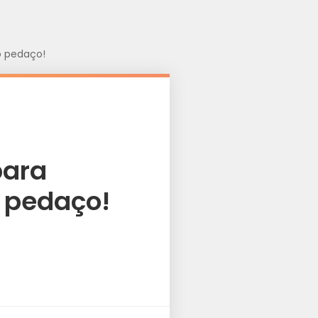
ó pedaço!
para
 pedaço!