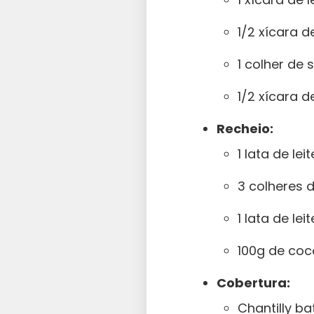
1/2 xícara d
1 colher de
1/2 xícara 
Recheio:
1 lata de le
3 colheres 
1 lata de le
100g de coc
Cobertura:
Chantilly ba