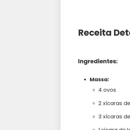
Receita De
Ingredientes:
Massa:
4 ovos
2 xícaras d
3 xícaras de
1 xícara de l