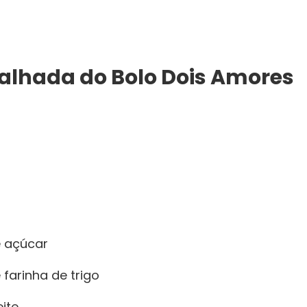
talhada do Bolo Dois Amores
e açúcar
 farinha de trigo
eite