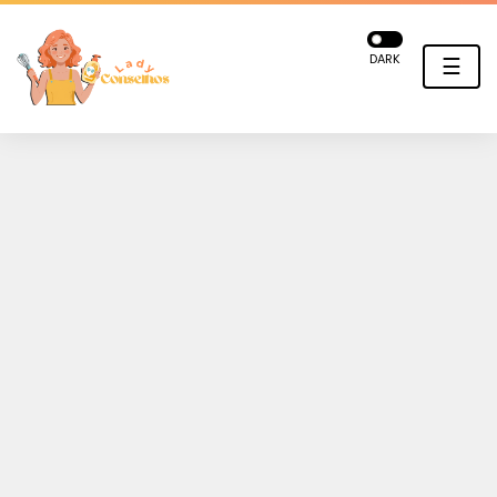
DARK
☰