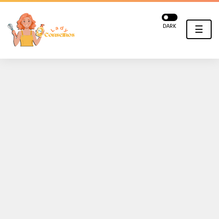
DARK
☰