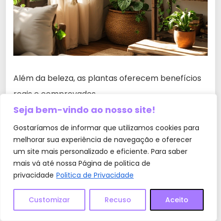
Além da beleza, as plantas oferecem benefícios
reais e comprovados.
Seja bem-vindo ao nosso site!
Gostaríamos de informar que utilizamos cookies para
1. Purificação do Ar
melhorar sua experiência de navegação e oferecer
um site mais personalizado e eficiente. Para saber
mais vá até nossa Página de politica de
Estudos da NASA mostram que algumas espécies
privacidade
Politica de Privacidade
ajudam a remover poluentes do ar. Lírio-da-paz,
jiboia e espada-de-São-Jorge estão entre as
Customizar
Recuso
Aceito
mais eficientes.