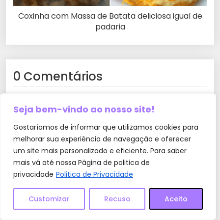
Coxinha com Massa de Batata deliciosa igual de
padaria
0 Comentários
Deixe um comentário
Seja bem-vindo ao nosso site!
O seu endereço de e-mail não será publicado.
Gostaríamos de informar que utilizamos cookies para
Campos obrigatórios são marcados com
*
melhorar sua experiência de navegação e oferecer
um site mais personalizado e eficiente. Para saber
Comentário
*
mais vá até nossa Página de politica de
privacidade
Politica de Privacidade
Customizar
Recuso
Aceito