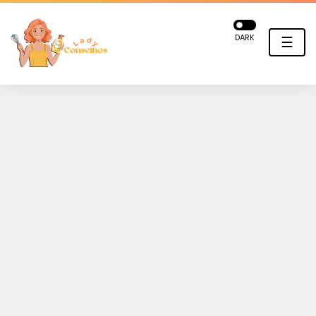
DARK
☰