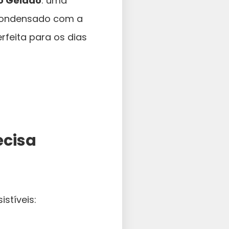
o Gelado
: uma
 condensado com a
rfeita para os dias
ecisa
stíveis: