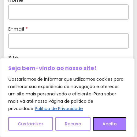
Nome
*
E-mail
*
Site
Seja bem-vindo ao nosso site!
Gostaríamos de informar que utilizamos cookies para
melhorar sua experiência de navegação e oferecer
um site mais personalizado e eficiente. Para saber
Salvar meus dados neste navegador para a
mais vá até nossa Página de politica de
próxima vez que eu comentar.
privacidade
Politica de Privacidade
Customizar
Recuso
Aceito