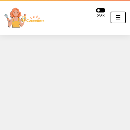
DARK
☰