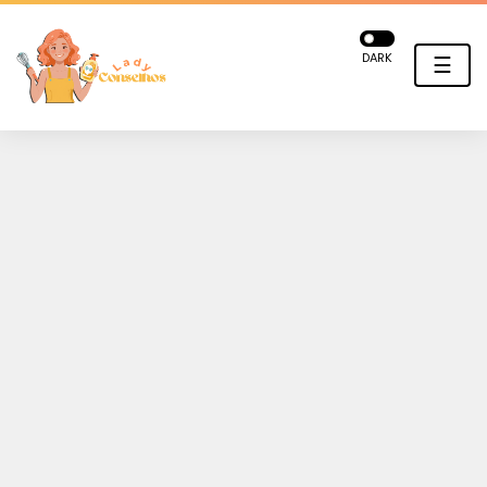
DARK
☰