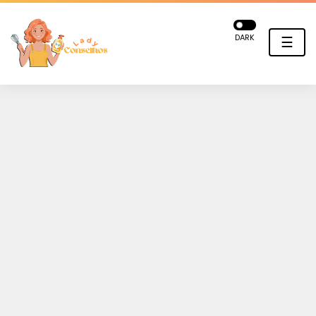
DARK
☰