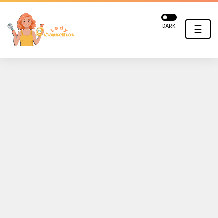
DARK
☰