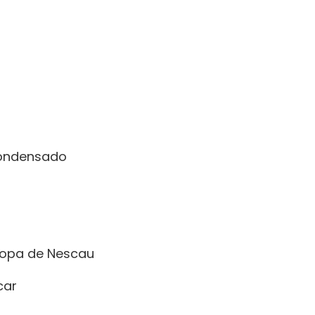
 condensado
sopa de Nescau
car