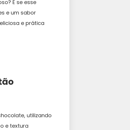
so? E se esse
tes e um sabor
liciosa e prática
tão
ocolate, utilizando
o e textura