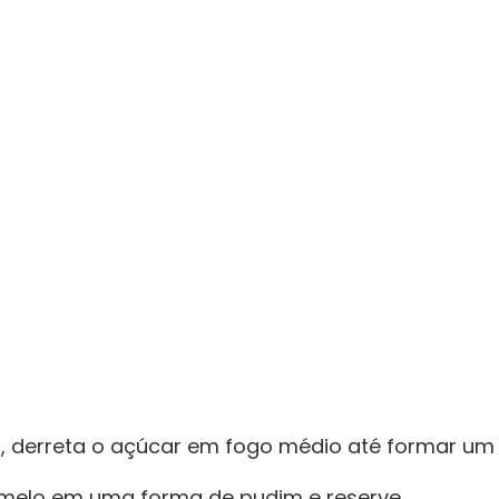
 derreta o açúcar em fogo médio até formar um
melo em uma forma de pudim e reserve.