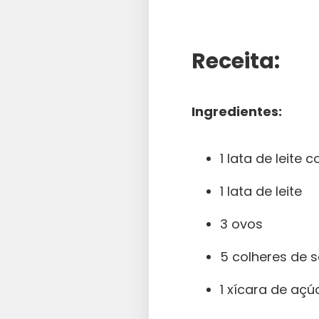
Receita:
Ingredientes:
1 lata de leite
1 lata de leite
3 ovos
5 colheres de 
1 xícara de açú