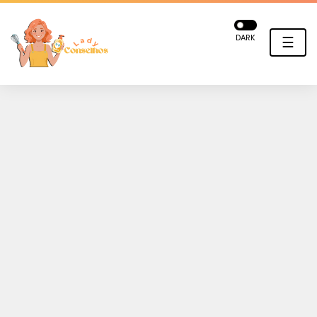
DARK
☰